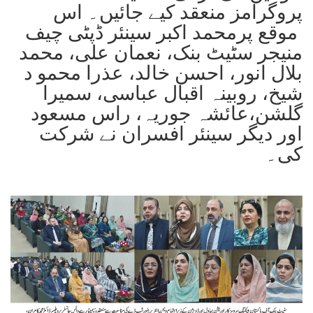
پروگرامز منعقد کیے جائیں۔ اس
موقع پرمحمد اکبر سینئر ڈپٹی چیف
منیجر سٹیٹ بنک، نعمان علی، محمد
بلال انور، احسن خالد، عذرا محمو د
شیخ، روبینہ اقبال عباسی، سمیرا
گلشن،عائشہ جوریہ، راس مسعود
اور دیگر سینئر افسران نے شرکت
کی۔