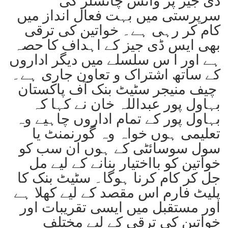
ڈی جیز پر وائس چانسلر کی
سرپرستی میں بہت فعال انداز میں
کام کر رہی ہے۔ خواتین کی ترقی
بھی ایس ڈی جیز کے اہداف کا حصہ
ہے اور ا س سلسلے میں دیگر اداروں
کے ساتھ اشتراک و تعاون جاری ہے۔
چیف منیجر سٹیٹ بنک آف پاکستان
بہاول پور عبداللہ خان نے کہا کہ
بہاول پور کے تمام اداروں چاہیے وہ
تعلیمی ہوں خواہ وہ گورنمنٹ یا
سول سوسائٹی کے ہوں ان سب کو
خواتین کو بااختیار بنانے کے لیے مل
جل کر کام کرنا ہوگا۔ سٹیٹ بنک کا
پلیٹ فارم اس مقصد کے لیے کھلا ہے
اور مستقبل میں ایسی تقریبات اور
خواتین کی ترقی کے لیے مختلف