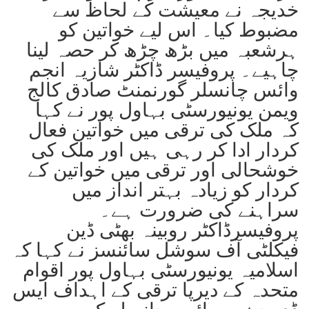
خدیجہ نے معیشت کے لحاظ سے
مضبوط کیا۔ اس لیے خواتین کو
ہرشعبہ میں بڑھ چڑھ کر حصہ لینا
چاہیے۔ پروفیسر ڈاکٹر شازیہ انجم
وائس چانسلر گورنمنٹ صادق کالج
ویمن یونیورسٹی بہاول پور نے کہا
کہ ملک کی ترقی میں خواتین فعال
کردار ادا کر رہی ہیں اور ملک کی
خوشحالی اور ترقی میں خواتین کے
کردار کو زیادہ بہتر انداز میں
سراہنے کی ضرورت ہے۔
پروفیسرڈاکٹر روبینہ بھٹی ڈین
فیکلٹی آف سوشل سائنسز نے کہا کہ
اسلامیہ یونیورسٹی بہاول پور اقوام
متحدہ کے دیرپا ترقی کے اہداف ایس