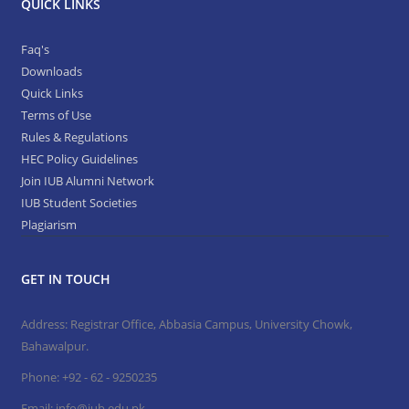
QUICK LINKS
Faq's
Downloads
Quick Links
Terms of Use
Rules & Regulations
HEC Policy Guidelines
Join IUB Alumni Network
IUB Student Societies
Plagiarism
GET IN TOUCH
Address: Registrar Office, Abbasia Campus, University Chowk,
Bahawalpur.
Phone:
+92 - 62 - 9250235
Email:
info@iub.edu.pk