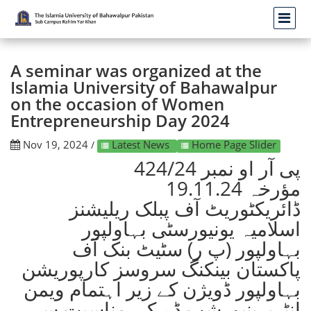
A seminar was organized at the
Islamia University of Bahawalpur
on the occasion of Women
Entrepreneurship Day 2024
Nov 19, 2024
Latest News
Home Page Slider
/
پی آر او نمبر 424/24
مؤرخہ 19.11.24
ڈائریکٹوریٹ آف پبلک ریلیشنز
اسلامیہ یونیورسٹی بہاولپور
بہاولپور (پ ر) سٹیٹ بنک آف
پاکستان بینکنگ سروسز کارپوریشن
بہاولپور ڈویژن کے زیر اہتمام ویمن
انٹرپرینیورشپ ڈے کی مناسبت سے