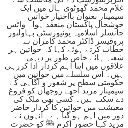
غلام محمد گھوٹوی ہال میں ایک
سیمینار بعنوان بااختیار خواتین
خوشحال پاکستان منعقد ہوا۔ وائس
چانسلر اسلامیہ یونیورسٹی بہاولپور
پروفیسر ڈاکٹر محمد کامران نے
خطاب کرتے ہوئے کہا کہ خواتین ہر
شعبہ ہائے خاص طور پر دیہی
علاقوں میں اپنا اہم کردار ادا کررہی
ہیں۔ اس سلسلے میں خواتین میں
حکومتی سطح پر شعور و آگاہی کے
سیمینار مزید اچھے روجھان کو فروغ
دے سکتے ہیں۔ کسی بھی ملک کی
معیشت میں خواتین کا کردار حاضر
دور میں اہم ہو گیا ہے۔ انہوں نے
مزید کہا حضور اکرم ﷺ کو حضرت